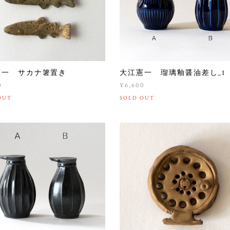
憲一 サカナ箸置き
大江憲一 瑠璃釉醤油差し_1
0
¥6,600
OUT
SOLD OUT