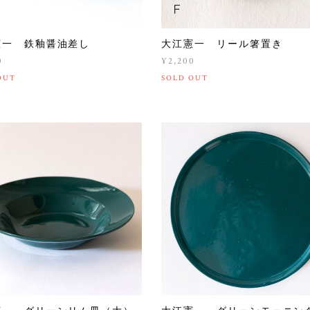
憲一 鉄釉醤油差し
大江憲一 リール箸置き
0
¥2,200
OUT
SOLD OUT