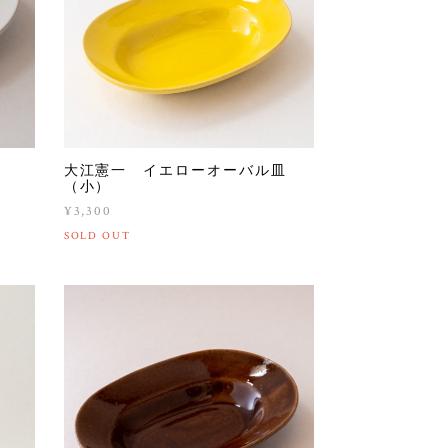
）
大江憲一 イエローオーバル皿
（小）
¥3,300
SOLD OUT