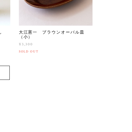
し
大江憲一 ブラウンオーバル皿
（小）
¥3,300
SOLD OUT