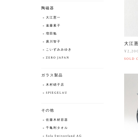
陶磁器
大江憲一
遠藤素子
増田勉
廣川智子
大江
こいずみみゆき
¥2,20
ZERO JAPAN
SOLD 
ガラス製品
木村硝子店
SPIEGELAU
その他
佐藤木材容器
千亀利タオル
Sola Switzerland AG