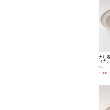
大江
（大
¥6,60
SOLD 