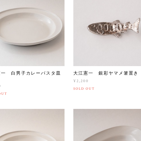
憲一 白男子カレーパスタ皿
大江憲一 銀彩ヤマメ箸置き
）
¥2,200
0
SOLD OUT
OUT