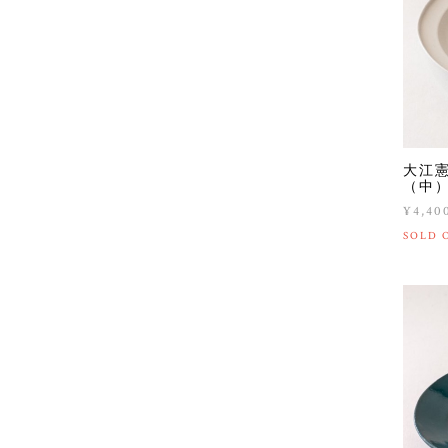
大江
（中
¥4,40
SOLD 