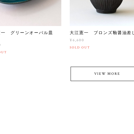
憲一 グリーンオーバル皿
大江憲一 ブロンズ釉醤油差
）
¥6,600
0
SOLD OUT
OUT
VIEW MORE