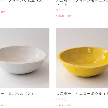
憲一 グリーンリム皿（大）
大江憲一 グリーンモーニン
レート
0
¥6,600
OUT
SOLD OUT
憲一 白ボウル（大）
大江憲一 イエローボウル（
0
¥7,700
OUT
SOLD OUT