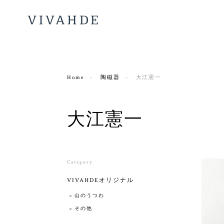
Home
陶磁器
大江憲一
大江憲一
Category
VIVAHDEオリジナル
山のうつわ
その他