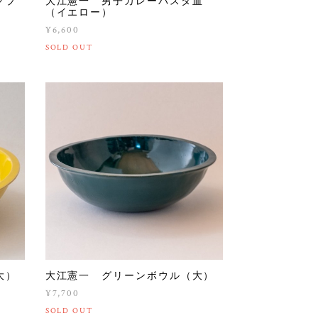
グプ
大江憲一 男子カレーパスタ皿
（イエロー）
¥6,600
SOLD OUT
大）
大江憲一 グリーンボウル（大）
¥7,700
SOLD OUT