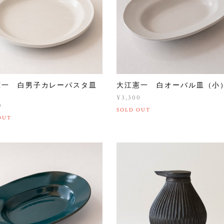
憲一 白男子カレーパスタ皿
大江憲一 白オーバル皿（小
）
¥3,300
0
SOLD OUT
OUT