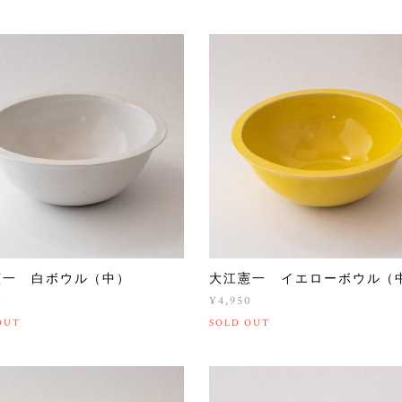
憲一 白ボウル（中）
大江憲一 イエローボウル（
0
¥4,950
OUT
SOLD OUT