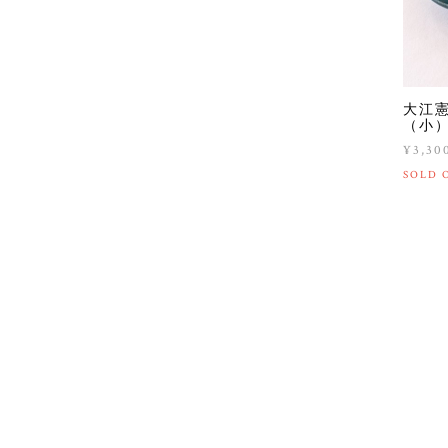
大江
（小
¥3,30
SOLD 