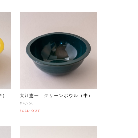
中）
大江憲一 グリーンボウル（中）
¥4,950
SOLD OUT