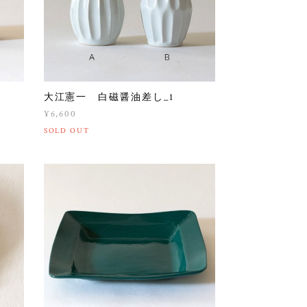
大江憲一 白磁醤油差し_1
¥6,600
SOLD OUT