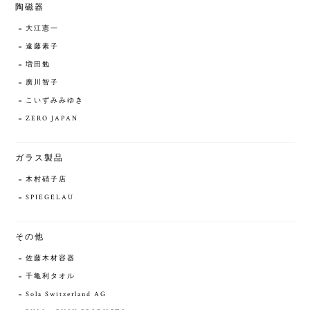
陶磁器
大江憲一
遠藤素子
増田勉
廣川智子
こいずみみゆき
ZERO JAPAN
ガラス製品
木村硝子店
SPIEGELAU
その他
佐藤木材容器
千亀利タオル
Sola Switzerland AG