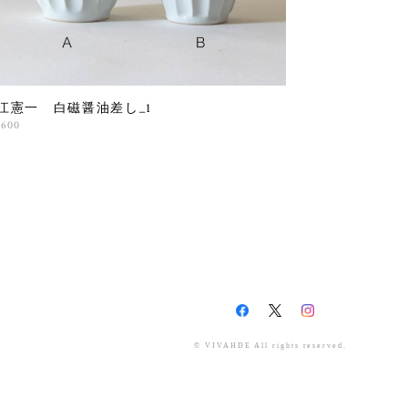
江憲一 白磁醤油差し_1
,600
© VIVAHDE All rights reserved.