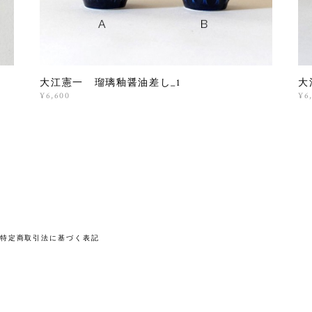
大江憲一 瑠璃釉醤油差し_1
大
¥6,600
¥6
特定商取引法に基づく表記