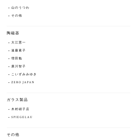
山のうつわ
その他
陶磁器
大江憲一
遠藤素子
増田勉
廣川智子
こいずみみゆき
ZERO JAPAN
ガラス製品
木村硝子店
SPIEGELAU
その他