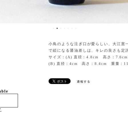
小鳥のような注ぎ口が愛らしい、大江憲
で絵になる醤油差しは、キレの良さも定
サイズ：(A) 直径：4.8cm 高さ：7.6c
(B) 直径：4cm 高さ：8.4cm 重量：11
通報する
able
け