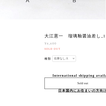
大江憲一 瑠璃釉醤油差し_1
¥6,600
SOLD OUT
種類
International shipping avail
Sold out
日本国内にお住まいの方向