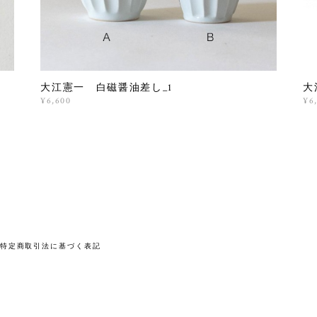
大江憲一 白磁醤油差し_1
大
¥6,600
¥6
特定商取引法に基づく表記