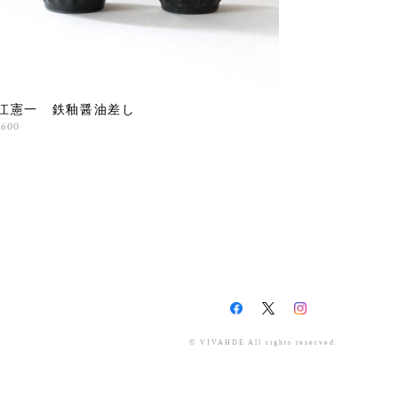
江憲一 鉄釉醤油差し
,600
© VIVAHDE All rights reserved.