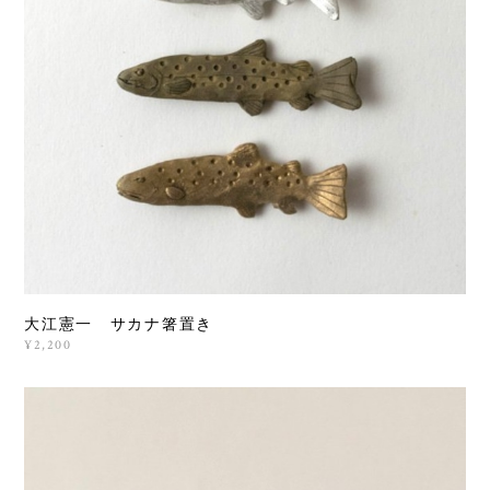
大江憲一 サカナ箸置き
¥2,200