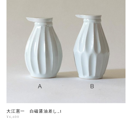
大江憲一 白磁醤油差し_1
¥6,600