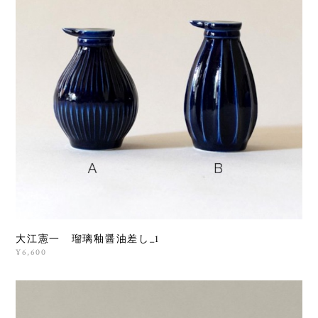
大江憲一 瑠璃釉醤油差し_1
¥6,600