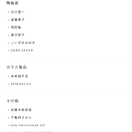
陶磁器
大江憲一
遠藤素子
増田勉
廣川智子
こいずみみゆき
ZERO JAPAN
ガラス製品
木村硝子店
SPIEGELAU
その他
佐藤木材容器
千亀利タオル
Sola Switzerland AG