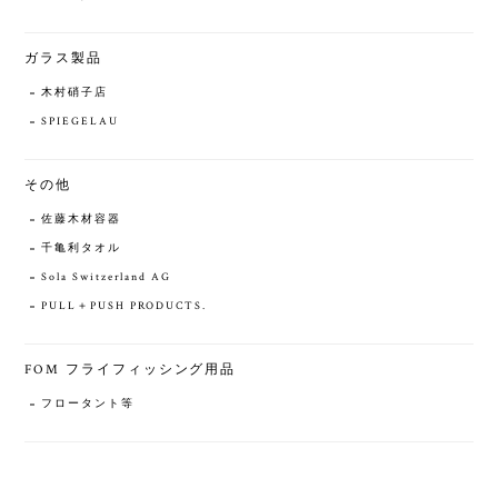
ガラス製品
木村硝子店
SPIEGELAU
その他
佐藤木材容器
千亀利タオル
Sola Switzerland AG
PULL＋PUSH PRODUCTS.
FOM フライフィッシング用品
フロータント等