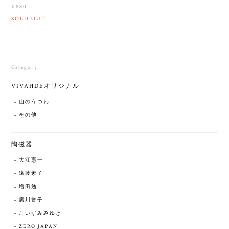
¥880
SOLD OUT
Category
VIVAHDEオリジナル
山のうつわ
その他
陶磁器
大江憲一
遠藤素子
増田勉
廣川智子
こいずみみゆき
ZERO JAPAN