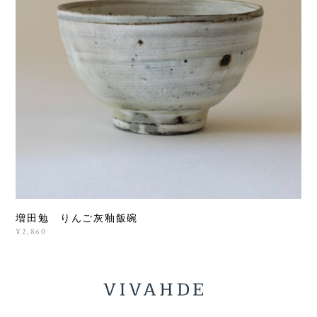
増田勉 りんご灰釉飯碗
¥2,860