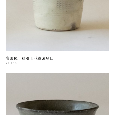
増田勉 粉引印花蕎麦猪口
¥2,860