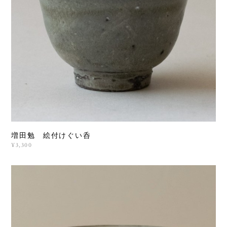
増田勉 絵付けぐい呑
¥3,300