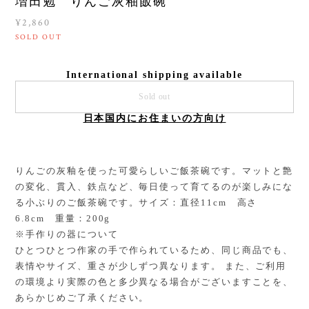
増田勉 りんご灰釉飯碗
¥2,860
SOLD OUT
International shipping available
Sold out
日本国内にお住まいの方向け
りんごの灰釉を使った可愛らしいご飯茶碗です。マットと艶
の変化、貫入、鉄点など、毎日使って育てるのが楽しみにな
る小ぶりのご飯茶碗です。サイズ：直径11cm 高さ
6.8cm 重量：200g
※手作りの器について
ひとつひとつ作家の手で作られているため、同じ商品でも、
表情やサイズ、重さが少しずつ異なります。 また、ご利用
の環境より実際の色と多少異なる場合がございますことを、
あらかじめご了承ください。