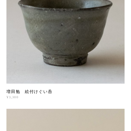
増田勉 絵付けぐい呑
¥3,300