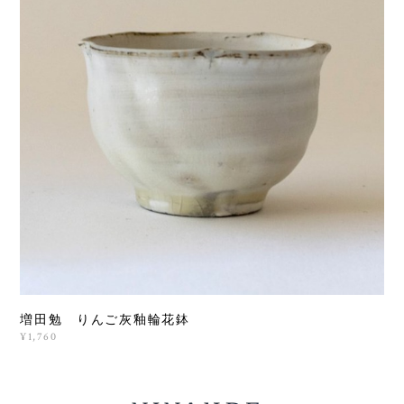
増田勉 りんご灰釉輪花鉢
¥1,760