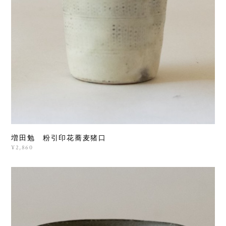
増田勉 粉引印花蕎麦猪口
¥2,860