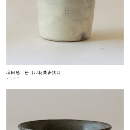
増田勉 粉引印花蕎麦猪口
¥2,860