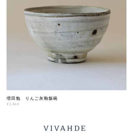
増田勉 りんご灰釉飯碗
¥2,860