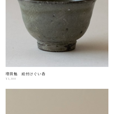
増田勉 絵付けぐい呑
¥3,300