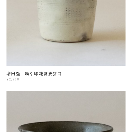
増田勉 粉引印花蕎麦猪口
¥2,860