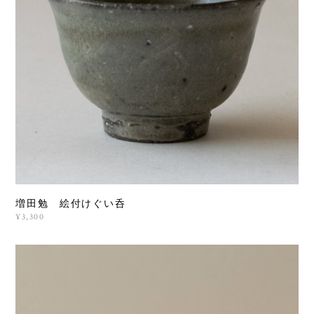
増田勉 絵付けぐい呑
¥3,300