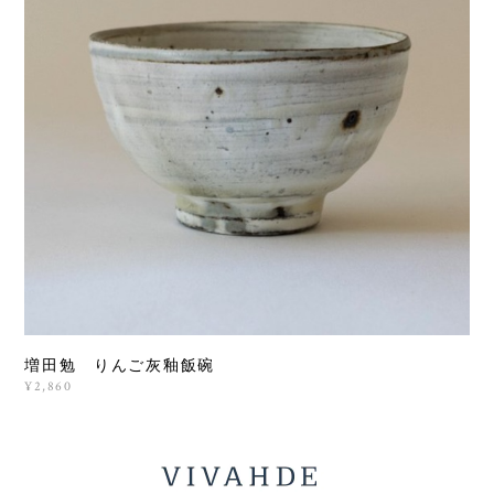
増田勉 りんご灰釉飯碗
¥2,860