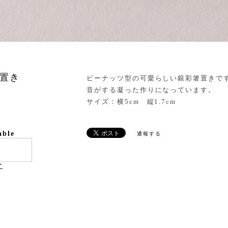
置き
ピーナッツ型の可愛らしい銀彩箸置きで
音がする凝った作りになっています。
サイズ：横5cm 縦1.7cm
able
通報する
け