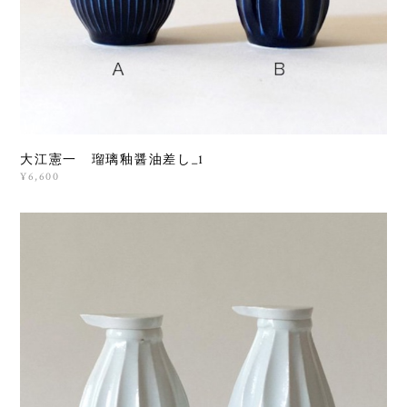
大江憲一 瑠璃釉醤油差し_1
¥6,600