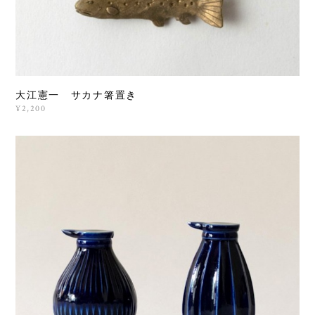
大江憲一 サカナ箸置き
¥2,200