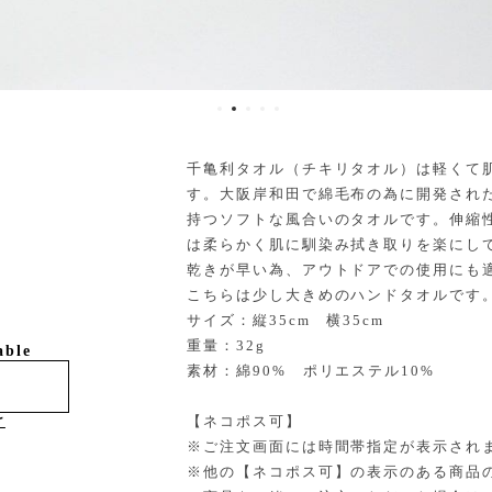
千亀利タオル（チキリタオル）は軽くて
す。大阪岸和田で綿毛布の為に開発され
持つソフトな風合いのタオルです。伸縮
は柔らかく肌に馴染み拭き取りを楽にし
乾きが早い為、アウトドアでの使用にも
こちらは少し大きめのハンドタオルです
サイズ：縦35cm 横35cm
重量：32g
able
素材：綿90% ポリエステル10%
け
【ネコポス可】
※ご注文画面には時間帯指定が表示され
※他の【ネコポス可】の表示のある商品