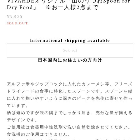
VIVAHDEオリジナル「山のうつわSpoon for
Dry Food」 ※お一人様2点まで
¥3,520
SOLD OUT
International shipping available
Sold out
日本国内にお住まいの方向け
アルファ米やジップロックに入れたカレーメシ等、フリーズ
ドライフードの食事に特化したスプーンです。スプーンを縦
に入れて掬いやすいように深さのピークを先側に寄せて作っ
ています。
柄は短めですが袋の隅までしっかり届き、充分な量が掬える
デザインです。
ご使用後は食器用中性洗剤で洗い自然乾燥させてください。
食洗機のご使用はできません。