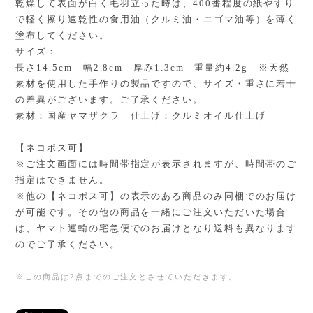
乾燥して表面が白く毛羽立った時は、400番程度の紙やすり
で軽く擦り速乾性の食用油（クルミ油・エゴマ油等）を薄く
塗布してください。
サイズ：
長さ14.5cm 幅2.8cm 厚み1.3cm 重量約4.2g ※天然
素材を使用した手作りの製品ですので、サイズ・重さに若干
の差異がございます。ご了承ください。
素材：国産ヤマザクラ 仕上げ：クルミオイル仕上げ
【ネコポス可】
※ご注文画面には時間帯指定が表示されますが、時間帯のご
指定はできません。
※他の【ネコポス可】の表示のある商品のみ同梱でのお届け
が可能です。その他の商品を一緒にご注文いただいた場合
は、ヤマト運輸の宅急便でのお届けとなり送料も異なります
のでご了承ください。
※この商品は2点までのご注文とさせていただきます。