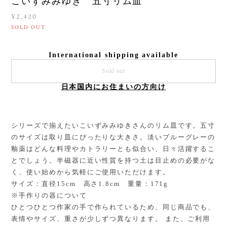
こいずみみゆき 五寸リム皿
¥2,420
SOLD OUT
International shipping available
Sold out
日本国内にお住まいの方向け
シリーズで揃えたいこいずみみゆきさんのリム皿です。五寸
のサイズは取り皿にぴったりな大きさ。淡いブルーグレーの
釉薬はどんな料理やカトラリーとも似合い、日々活躍するこ
とでしょう。半磁器に近い性質を持つ土は目止めの必要がな
く、使い始めから気軽にご使用いただけます。
サイズ：直径15cm 高さ1.8cm 重量：171g
※手作りの器について
ひとつひとつ作家の手で作られているため、同じ商品でも、
表情やサイズ、重さが少しずつ異なります。 また、ご利用